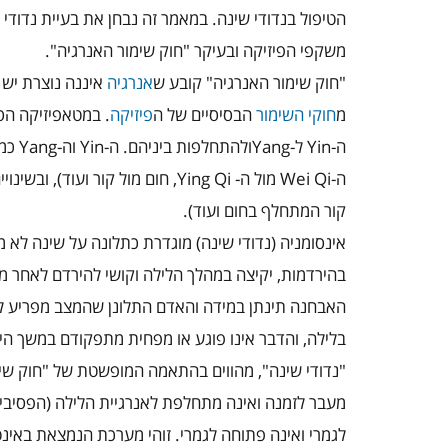
הטיפול בנדודי שינה. במאמר זה נבחן את בעיית נדודי 
משקפי הפיזיקה ובעיקר "חוק שימור האנרגיה".
"חוק שימור האנרגיה" קובע ש
אנרגיה
איננה נוצרת יש 
מ
חוקי השימור
הבסיסיים של ה
פיזיקה
. במטאפיזיקה הס
ה-
Yin
ל-
Yang
ולהתחלפות ביניהם. ה-
Yin
וה-
Yang
כמו
ה-
Wei Qi
מול ה-
Ying Qi
, חום מול קור ועוד), ובשינ
קור המתחלף בחום ועוד).
אינסומניה (נדודי שינה) מוגדרת כתלונה על שינה לא 
בהירדמות, יקיצה במהלך הלילה וקושי להירדם לאחר מכ
בלילה, והדבר אינו פוגע או מפחית מתפקודם במשך היו
"נדודי שינה", מהווים בהתאמה המופשטת של "חוק שימ
מעבר לזמנה ואינה מתחלפת לאנרגיית הלילה (הפסיבית
לגמרי ואינה פתוחה לגמרי. זוהי מערכת הנמצאת באי