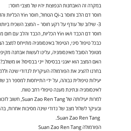
במקרה זה האבחנות הנפוצות יהיו של מצבי חוסר:
חוסר דם הלב וחוסר ב-
Qi
הטחול, חוסר
Yin
הכליות והל
3- שילוב של עודף על רקע חוסר – המצב השכיח ביותר. האבחנות הנפוצות יהיו:
חוסר דם הכבד ו/או
Yin
הכליות, הכבד והלב עם חום מח
כבכל טיפול סיני, הטיפול באינסומניה מתייחס למצב הב
מטופל הסובל מאינסומניה, עלינו לעשות אבחנה מקיפה
האם המצב הוא יאנגי בבסיסו? ייני בבסיסו? או משולב?
בחרנו להציג את הפורמולה העיקרית לנדודי שינה ולל
יעילות טיפולית גבוהה, על ידי התייחסות למספר רב של 
לאינסומניה ונתינת מענה טיפולי רחב טווח.
למרות יעילותה של
Suan Zao Ren Tang
, חשוב לזכור
ובעיקר לשלול מצב של נדודי שינה מסיבות אחרות, בהן
.
Suan Zao Ren Tang
הפורמולה
Suan Zao Ren Tang