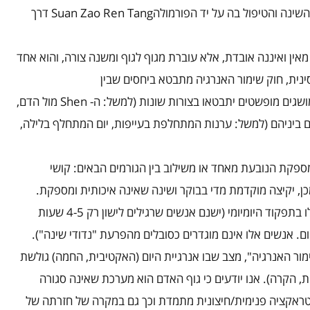
השינה והטיפול בה על יד הפורמולה
Suan Zao Ren Tang
דרך
מאין ואיננה אובדת, אלא עוברת מגוף לגוף ומשנה צורה, והוא אחד
ינית, חוק שימור האנרגיה מתבטא ביחסים שבין
שגים מופשטים יתבטאו בצורות שונות (למשל: ה-
Shen
מול הדם,
ויים ביניהם (למשל: ערנות המתחלפת בעייפות, יום המתחלף בלילה,
מספקת הנובעת מאחד או משילוב בין הגורמים הבאים: קושי
ן, יקיצה מוקדמת מדי בבוקר ושינה שאינה איכותית ומספקת.
האבחנה תינתן במידה והאדם התלונן שהמצב מפריע לו בתפקוד היומיומי (ישנם אנשים שרגילים לישון רק 4-5 שעות
ם. אנשים אלו אינם מוגדרים כסובלים מהפרעת "נדודי שינה").
ור האנרגיה", מצב שבו אנרגיית היום (האקטיבית, החמה) גולשת
, הקרה). אנו יודעים כי גוף האדם הוא מערכת שאינה סגורה
נטראקציה פנימית/חיצונית מתמדת וכך גם במקרה של חזרתה של