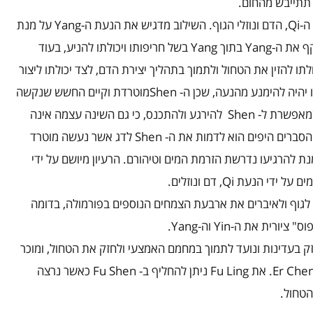
 תתייבש מהחום.
ה-
Qi
, הדם ונוזלי הגוף. השילוב מדגיש את הנעת ה-
Yang
על מנת
 את ה-
Yang
בתוך
Yang
בשל חריפותו ויכולתו להניע, בעוד
תו להזין את הטחול ולתמוך בתהליך יצירת הדם, לצד יכולתו ליצור
ו יהיה להימנע מהנעה, שכן ה-
Shen
מוטרדת וקיים החשש שנקשה
שמאפשרת ל-
Shen
להירגע ולהתכנס, כי גם השינה עצמה אינה
הסברים היפים הוא לדמות את ה-
Shen
לדג אשר נעשה מוטרד
ת להרגיעו נדרשת הזרמת המים וטיהורם. הרעיון מיושם על ידי
מים על ידי הנעת
Qi
, דם ונוזלים.
גוף ולאיברים את ארבעת הצמחים הנוספים בפורמולה, בדומה
ס" ציורית את ה-
Yin
וה-
Yang
.
זק בעדינות ונועד לתמוך במחמם האמצעי ולחזק את הטחול, ומוכר
Er Che
. את
Fu Ling
ניתן להחליף ב-
Fu Shen
כאשר נרצה
הטחול.