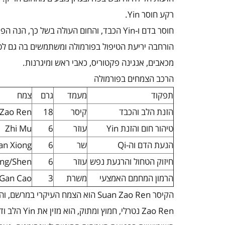
רקע חוסר
Yin
.
חוסר בדם ו-
Yin
הכבד, והחום העולה בשל כך, הנה הפר
הורחבה יריעת הטיפול בפורמולה ומשתמשים בה גם לטיפ
מכאבים, אנגינה פקטוריס, כאבי ראש ומיגרנות.
הרכב הצמחים בפורמולה
תפקוד
מעמד
גרם
צמח
הזנת הלב והכבד
קיסר
18
 Zao Ren
טיהור חום והזנת
Yin
עוזר
6
Zhi Mu
הנעת הדם וה-
Qi
שר
6
an Xiong
חיזוק הטחול והרגעת נפש
עוזר
6
ing/Shen
הרמון המחמם האמצעי
משרת
3
Gan Cao
הקיסר
Suan Zao Ren
הוא הצמח העיקרי במרשם, והד
Zao Ren
נטרלי, חמוץ ומתוק, הוא מזין את
Yin
הלב ודם