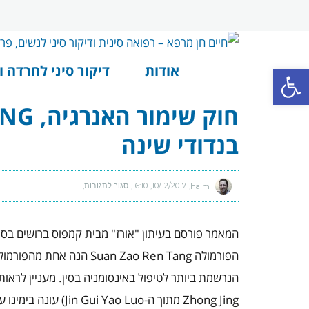
פתח סרגל נגישות
אודות
דיקור סיני לחרדה ו
בנדודי שינה
haim
10/12/2017
16:10
סגור לתגובות
על
חוק
שימור
האנרגיה,
SUAN
ZAO
המאמר פורסם בעיתון "אורז" מבית קמפוס ברושים בספטמבר 2009 מטעם חברת "
REN
TANG
והטיפול
הפורמולה
Suan Zao Ren Tang
הנה אחת מהפורמולות
בנדודי
שינה
הנרשמת ביותר לטיפול באינסומניה בסין. מעניין לראות כיצד פורמ
Zhong Jing
מתוך ה-
Jin Gui Yao Luo
) עונה בימינו 