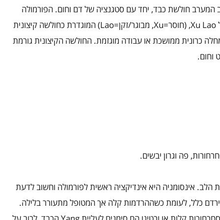
המערב חולשת כבד, יחד עם סטגנציה של דם וחום. הפורמולה
ל
Xu Lao
, (חוסר=
Xu
, מבוגר/זקן=
Lao
) המוגדרת כחולשה קיצונית
 מחלה כרונית ממושכת או עבודה מוגזמת. החולשה הקיצונית גורמת
 וחום.
חרחורות, פה וגרון יבשים.
 הלב. אינסומניה היא אינדיקציה ראשית לפורמולה וחשוב לדעת
הירדם כלל, לעומת כשההרדמות קלה אך המטופל מתעורר בלילה.
סחרחורות קלות או ורטיגו הם סימנים לעליית
Yang
הכבד, לרוב על