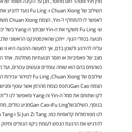
מזין
Yin
ומטהר חום מחוסר, מגן על הקיבה ושומר שלא
השילוב של
Chuan Xiong
ו-
Fu Ling
נועד להניע את 
לאפשר לו להתחלף ל-
Yin
. הצמח
Chuan Xiong
משקף
ש-
Fu Ling
משקף את ה-
Yin
שבתוך ה-
Yang
בשל יכול
תנועה בנוזלי הגוף. ייתכן שהאינסטינקט הראשוני שלנ
עליה להירגע ולשכון בדם, אך למעשה ההנעה היא זו 
מצב של פאסיביות או חוסר תנועתיות מוחלטת. אחד ה
כשהמים בהם הוא שוחה עומדים ונעשים עכורים, ועל מנ
שילובם של
Chuan Xiong
,
Fu Ling
לטיהור עכירות ה
הצמח
Gan Cao
נתפס כצמח מהרמן אשר עוטף ומגיש ל
לקו שתוחם את סמל ה-
Yin
וה-
Yang
ומאפשר לנו ל"תפו
בנוסף, השילובשל
Fu Ling
ו-
Gan Cao
מניע נוזלים, מח
לנו מפורמולות קלאסיות כמו:
Si Jun Zi Tang
ו-
n Tang
להדגיש את הרגעת הנפש לעומת ניקוז הנוזלים וחיזוק 