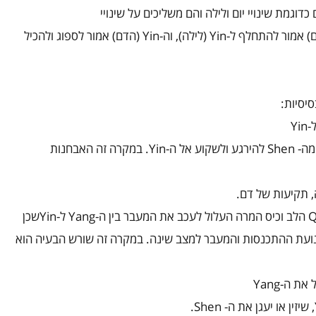
דוגמת שינויי יום ולילה והם משליכים על שינויי
ם) אמור להתחלף ל-
Yin
(לילה), וה-
Yin
(הדם) אמור לספוג ולהכיל
יסיות:
-
Yin
מה-
Shen
להירגע ולשקוע אל ה-
Yin
. במקרה זה האבחנות
 תקיעות של דם.
Q
הלב וכיס המרה העלול לעכב את המעבר בין ה-
Yang
ל-
Yin
שכן
נועת ההתכנסות והמעבר למצב שינה. במקרה זה שורש הבעיה הוא
ל את ה-
Yang
, שיזין או יעגן את ה-
Shen
.