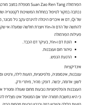
הפורמולה
Suan Zao Ren Tang
מטפלת במצב מורכב 
נכתבה במקור לטיפול במחלות המשויכות לקטגוריה ש
של
Qi
, דם או איברים היכולה להיגרם עקב גיל מבוגר,
להתשה של הדם וה-
Yin
ויוצרת חולשה שמעלה אי שקט
פעילות הפורמולה
הזנת דם ו-
Yin
, בעיקר דם הכבד.
טיהור חום ועצבנות.
הרגעת הנפש.
אינדיקציות
עצבנות, אינסומניה, פלפיטציות, הזעות לילה, ורטיגו וס
לשון: אדומה, יבשה. דופק: מהיר, מיתרי ודק.
העצבנות והפלפיטציות נובעות מחום שעולה ומטריד את
כי היא נחשבת חמורה יותר אם המטופל אינו מצליח ל
הזעות הלילה והיובש בפה ובגרון נובעים מהחום הריק. 