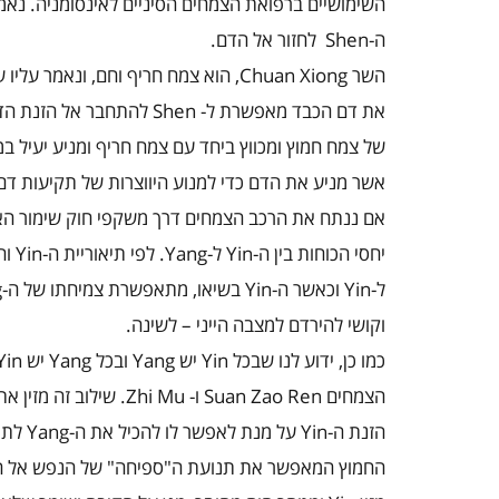
השימושיים ברפואת הצמחים הסיניים לאינסומניה. נאמר
ה-
Shen
לחזור אל הדם.
השר
Chuan Xiong
, הוא צמח חריף וחם, ונאמר עליו 
את דם הכבד מאפשרת ל-
Shen
להתחבר אל הזנת הדם
של צמח חמוץ ומכווץ ביחד עם צמח חריף ומניע יעיל ב
אשר מניע את הדם כדי למנוע היווצרות של תקיעות דם
אם ננתח את הרכב הצמחים דרך משקפי חוק שימור האנ
יחסי הכוחות בין ה-
Yin
ל-
Yang
. לפי תיאוריית ה-
Yin
וה
ל-
Yin
וכאשר ה-
Yin
בשיאו, מתאפשרת צמיחתו של ה-
g
וקושי להירדם למצבה הייני – לשינה.
כמו כן, ידוע לנו שבכל
Yin
יש
Yang
ובכל
Yang
יש
Yin
הצמחים
Suan Zao Ren
ו-
Zhi Mu
. שילוב זה מזין א
הזנת ה-
Yin
על מנת לאפשר לו להכיל את ה-
Yang
לתו
החמוץ המאפשר את תנועת ה"ספיחה" של הנפש אל 