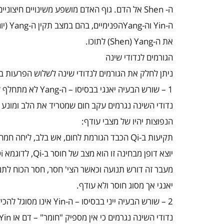
ה-
Shen
אל הדם. גוף האדם מושפע משינויים חיצוניים כ
ה-
Yin
וה-
Yang
הפנימיים, בהם במצב תקין ה-
Yang
(יו
את ה-
Yang
(
Shen
) לתוכו.
הגורמים לנדודי שינה
ניתן לחלק את הגורמים לנדודי שינה לשלוש הפרעות בס
1 – שורש הבעיה יאנגי בבסיסו – ה-
Yang
לא מתחלף ל
נדודי השינה נגרמים עקב חום שמטריד את הלב ומונע 
הנפוצות יהיו של מצבי עודף:
תקיעות ב-
Qi
הכבד הגורמת לחום, אש בלב, ליחה חמה,
יוצא דופן מבחינה זו הוא מצב של חוסר ב-
Qi
, לדוגמא
i
מעבר זה דורש תנועה וכאשר הצי' חסר, חסר הכוח לת
יאנגי אך מסוג חוסר ולא עודף.
2 – שורש הבעיה ייני בבסיסו – ה-
Yin
אינו מסוגל להכי
נדודי השינה נגרמים כי אין מספיק "חומר" – דם או
Yin