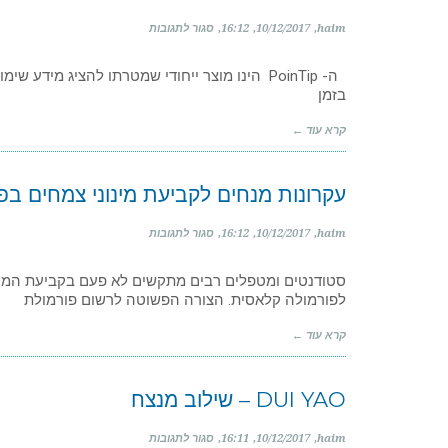
שגרונית
(RA)
על
haim
10/12/2017
16:12
סגור לתגובות
pointip
–
ה- PoinTip הינו מוצר ייחודי שמטרתו להציג מידע 
כלי
בזמן
עזר
למטפלים
ברפואה
קרא עוד ←
סינית
עקרונות מנחים לקביעת מינוני צמחים בפ
על
haim
10/12/2017
16:12
סגור לתגובות
עקרונות
מנחים
סטודנטים ומטפלים רבים מתקשים לא פעם בקביעת המינו
לקביעת
לפורמולה קלאסית. הצורה הפשוטה לרשום פורמולת
מינוני
צמחים
בפורמולת
קרא עוד ←
צמחים
סיניים?
DUI YAO – שילוב מנצח
על
haim
10/12/2017
16:11
סגור לתגובות