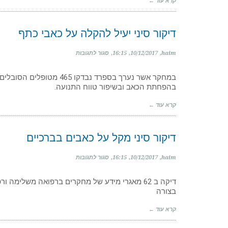
כאבי
קרא עוד ←
ראש
כרוניים
ויעיל
דיקור סיני יעיל להקלה על כאבי כתף
יותר
מטיפול
מערבי
על
haim
10/12/2017
16:15
סגור לתגובות
דיקור
סיני
במחקר אשר נערך בספרד נבד
יעיל
בהפחתת הכאב ובשיפור טווח התנועה.
להקלה
על
כאבי
קרא עוד ←
כתף
דיקור סיני מקל על כאבים בברכיים
על
haim
10/12/2017
16:15
סגור לתגובות
דיקור
סיני
דיקה ב 62 מאגרי מידע של מחקרים ברפואה משלימה
מקל
בצורה
על
כאבים
בברכיים
קרא עוד ←