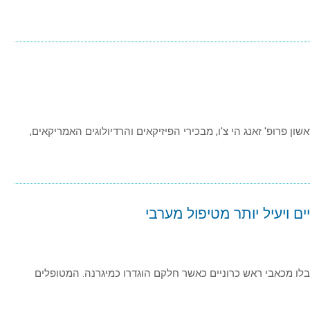
גב של פרופ' זאנג הי צ'ו – מפתח סורק ה PET הראשון פרופ' זאנג הי צ'ו, מבכירי הפיזיקאים והרדיולוגים האמריקאים,
ם ויעיל יותר מטיפול מערבי
 נבדקו 401 מטופלים אשר סבלו מכאבי ראש כרוניים כאשר חלקם הוגדרו כמיגרנה. המטופלים