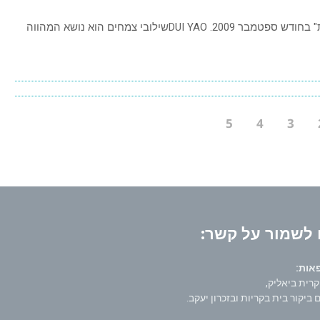
המאמר פורסם בעיתון ה"אגודה הישראלית לרפואה סינית" בחודש ספטמבר 2009. DUI YAOשילובי צמחים הוא נושא המהווה
5
4
3
לשמור על קשר:
ת:
 ביקור בית בקריות ובזכרון יעקב.