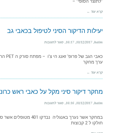
"לתוצר הסופי" –
מה
הן
מגלות
קרא עוד ←
עליך?
יעילות הדיקור הסיני לטיפול בכאבי גב
על
haim
10/12/2017
16:17
סגור לתגובות
יעילות
הדיקור
כאבי ה
הסיני
ערך מחקר
לטיפול
בכאבי
גב
קרא עוד ←
מחקר דיקור סיני מקל על כאבי ראש כרוניי
על
haim
10/12/2017
16:16
סגור לתגובות
מחקר
דיקור
במחקר אשר נערך באנגליה
סיני
חולקו ל 2 קבוצות
מקל
על