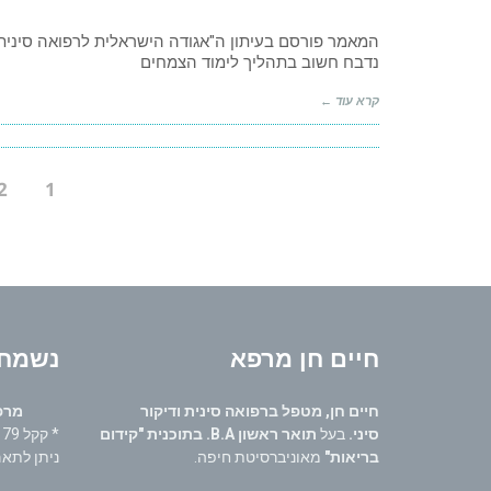
DUI
YAO
–
נדבח חשוב בתהליך לימוד הצמחים
שילוב
מנצח
קרא עוד ←
2
1
חיים חן מרפא
נשמח 
חיים חן, מטפל ברפואה סינית ודיקור
מרפאו
סיני.
בעל
תואר ראשון B.A. בתוכנית "קידום
* קקל 79 קרית ביאליק,
בריאות"
מאוניברסיטת חיפה.
ניתן לתאם