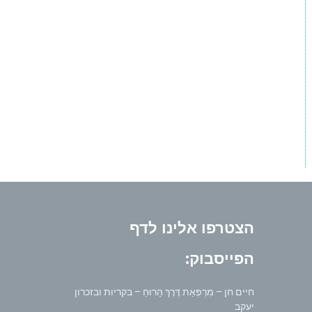
הצטרפו אלינו לדף
הפייסבוק:
חיים חן – מִרְפְּאַת דֶּרֶךְ הָרוּחַ – בקריות ובזכרון
יעקב