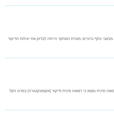
קו 465 מטופלים הסובלים מכאבי כתף כרוניים. מטרת המחקר הייתה לבדוק את יעילות הדיקור
 ורפואה סינית נמצא כי רפואה סינית ודיקור (אקופונקטורה) בפרט הקל