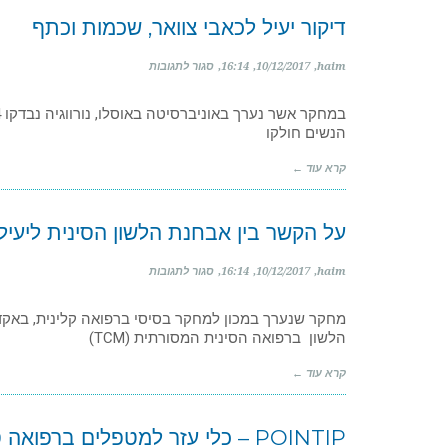
דיקור יעיל לכאבי צוואר, שכמות וכתף
על
haim
10/12/2017
16:14
סגור לתגובות
דיקור
יעיל
לכאבי
הנשים חולקו
צוואר,
שכמות
וכתף
קרא עוד ←
על הקשר בין אבחנת הלשון הסינית ליעילו
על
haim
10/12/2017
16:14
סגור לתגובות
על
הקשר
מחקר שנערך במכון למחקר בסיסי ברפואה קלינית, באקדמי
בין
הלשון ברפואה הסינית המסורתית (TCM)
אבחנת
הלשון
הסינית
קרא עוד ←
ליעילות
הטיפול
בדלקת
POINTIP – כלי עזר למטפלים ברפואה סינית
מפרקים