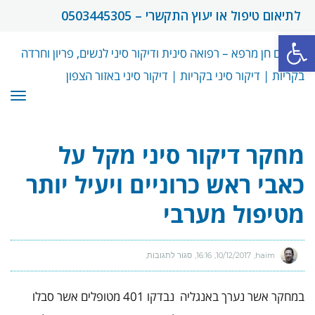
לתיאום טיפול או יעוץ התקשרי – 0503445305
פתח סרגל נגישות
תפרי
מחקר דיקור סיני מקל על
כאבי ראש כרוניים ויעיל יותר
מטיפול מערבי
haim
10/12/2017
16:16
סגור לתגובות
על
מחקר
דיקור
סיני
מקל
במחקר אשר נערך באנגליה נבדקו
401 מטופלים אשר סבלו
על
כאבי
ראש