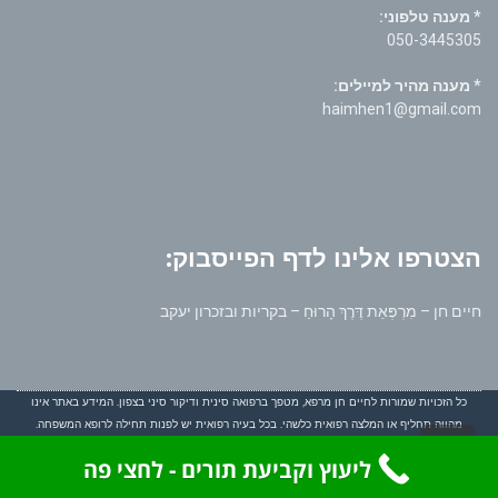
* מענה טלפוני:
050-3445305
* מענה מהיר למיילים:
haimhen1@gmail.com
הצטרפו אלינו לדף הפייסבוק:
חיים חן – מִרְפְּאַת דֶּרֶךְ הָרוּחַ – בקריות ובזכרון יעקב
כל הזכויות שמורות לחיים חן מרפא, מטפך ברפואה סינית ודיקור סיני בצפון. המידע באתר אינו
מהווה תחליף או המלצה רפואית כלשהי. בכל בעיה רפואית יש לפנות תחילה לרופא המשפחה.
גלילה
ליעוץ וקביעת תורים - לחצי פה
לראש