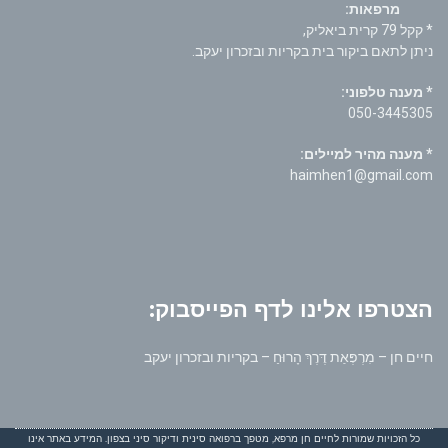
מרפאות:
* קקל 79 קרית ביאליק,
ניתן לתאם ביקור בית בקריות ובזכרון יעקב.
* מענה טלפוני:
050-3445305
* מענה מהיר למיילים:
haimhen1@gmail.com
הצטרפו אלינו לדף הפייסבוק:
חיים חן – מִרְפְּאַת דֶּרֶךְ הָרוּחַ – בקריות ובזכרון יעקב
כל הזכויות שמורות לחיים חן מרפא, מטפך ברפואה סינית ודיקור סיני בצפון. המידע באתר אינו