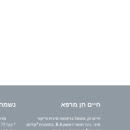
חיים חן מרפא
נשמח 
חיים חן, מטפל ברפואה סינית ודיקור
מרפאו
סיני.
בעל
תואר ראשון B.A. בתוכנית "קידום
* קקל 79 קרית ביאליק,